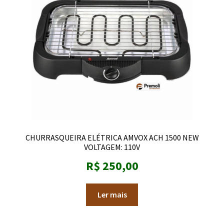
Mesa para cozinha
Nicho
Paneleiro
Utensílios
Expandi
Quarto
menu
CHURRASQUEIRA ELÉTRICA AMVOX ACH 1500 NEW
descen
Expandi
VOLTAGEM: 110V
Sala
menu
R$
250,00
descen
Móveis Infantis
Ler mais
Fogão