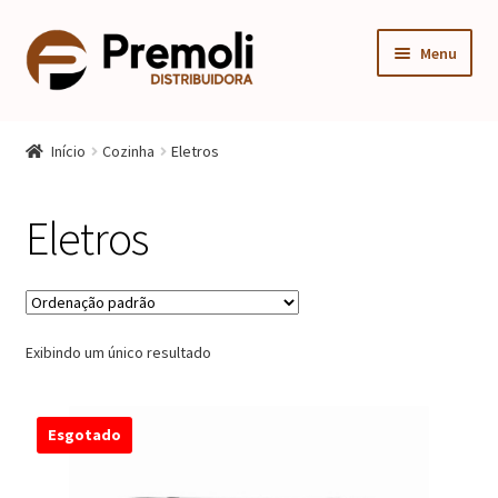
Pular
Pular
Menu
para
para
navegação
o
Expandi
Cozinha
conteúdo
menu
Início
Cozinha
Eletros
descen
Aéreo
Eletros
Balcão
Cozinha completa
Exibindo um único resultado
Eletros
Fruteira
Esgotado
Kit