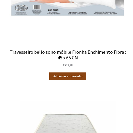
Travesseiro bello sono móbile Fronha Enchimento Fibra :
45 x 65 CM
R$
29,98
Adicionar ao carrinho