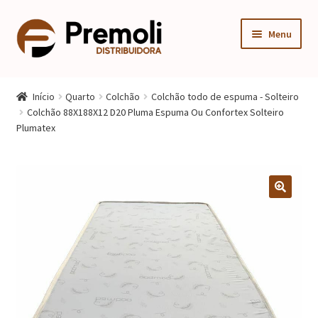
Pular
Pular
Menu
para
para
navegação
o
Expandi
Cozinha
conteúdo
menu
Início
Quarto
Colchão
Colchão todo de espuma - Solteiro
descen
Expandi
Colchão 88X188X12 D20 Pluma Espuma Ou Confortex Solteiro
Quarto
Plumatex
menu
descen
Expandi
Sala
menu
descen
Móveis Infantis
Fogão
Multiuso
Mesa Gamer