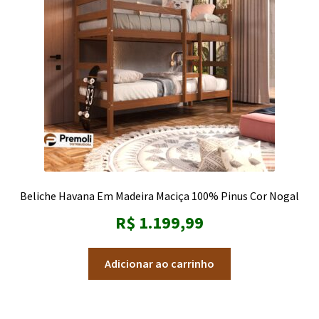
Cama de madeira
Expandi
Colchão
menu
descen
Cômoda
Criado Mudo
Expandi
Guarda-Roupa
menu
Beliche Havana Em Madeira Maciça 100% Pinus Cor Nogal
descen
Passadeira
R$
1.199,99
Penteadeira
Adicionar ao carrinho
Sapateira Organizadora