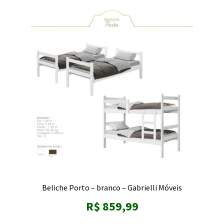
Travesseiro
Expandi
Sala
menu
descen
Móveis Infantis
Fogão
Multiuso
Mesa Gamer
Beliche Porto – branco – Gabrielli Móveis
R$
859,99