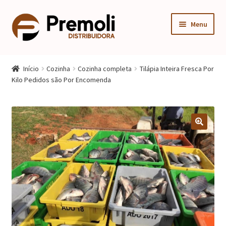
Pular
Pular
Menu
para
para
navegação
o
Expandi
Cozinha
conteúdo
menu
Início
Cozinha
Cozinha completa
Tilápia Inteira Fresca Por
descen
Expandi
Kilo Pedidos são Por Encomenda
Quarto
menu
descen
Expandi
Sala
menu
descen
Móveis Infantis
Fogão
Multiuso
Mesa Gamer