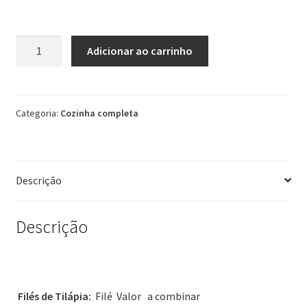
Tilápia
Adicionar ao carrinho
Inteira
Fresca
Por
Kilo
Categoria:
Cozinha completa
Pedidos
são
Por
Descrição
Encomenda
quantidade
Descrição
Filés de Tilápia:
Filé Valor a combinar