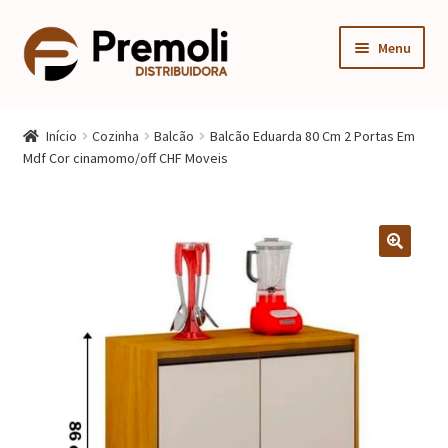
Pular
Pular
Menu
para
para
navegação
o
Expandi
Cozinha
conteúdo
menu
Início
Cozinha
Balcão
Balcão Eduarda 80 Cm 2 Portas Em
descen
Expandi
Mdf Cor cinamomo/off CHF Moveis
Quarto
menu
descen
Expandi
Sala
menu
descen
Móveis Infantis
Fogão
Multiuso
Mesa Gamer