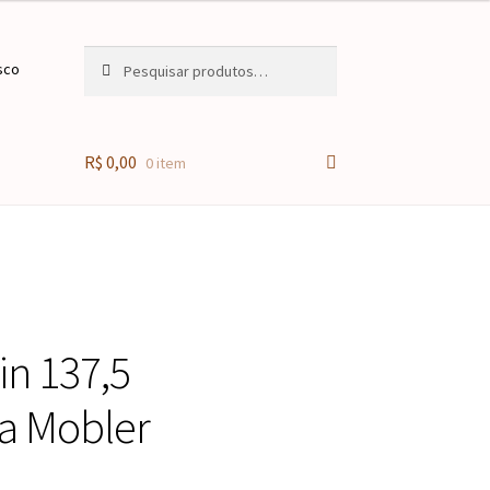
Pesquisar
Pesquisar
sco
por:
R$
0,00
0 item
n 137,5
la Mobler