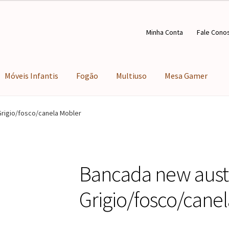
Minha Conta
Fale Cono
Móveis Infantis
Fogão
Multiuso
Mesa Gamer
Grigio/fosco/canela Mobler
Bancada new austi
Grigio/fosco/cane