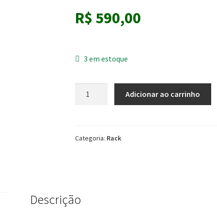
R$
590,00
3 em estoque
Bancada
Adicionar ao carrinho
new
austin
137,5
Grigio/fosco/canela
Categoria:
Rack
Mobler
quantidade
Descrição