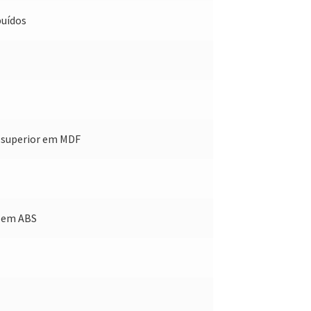
buídos
a superior em MDF
ô em ABS