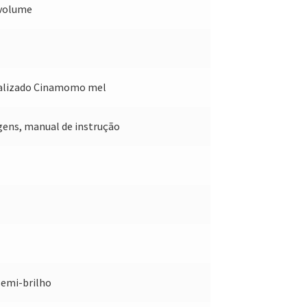
volume
alizado Cinamomo mel
agens, manual de instrução
semi-brilho