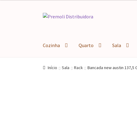
Pular
Pular
para
para
navegação
o
conteúdo
Cozinha
Quarto
Sala
Início
Sala
Rack
Bancada new austin 137,5 