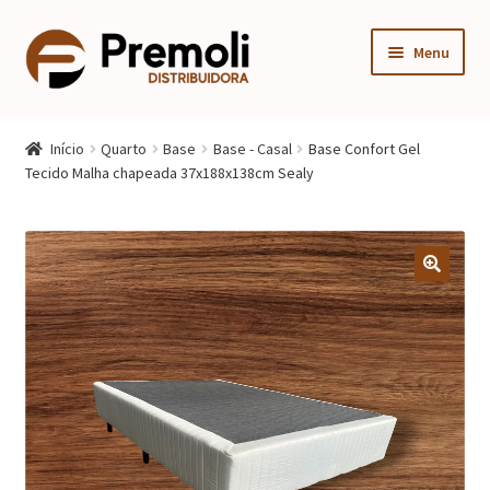
Pular
Pular
Menu
para
para
navegação
o
Expandi
Cozinha
conteúdo
menu
Início
Quarto
Base
Base - Casal
Base Confort Gel
descen
Expandi
Tecido Malha chapeada 37x188x138cm Sealy
Quarto
menu
descen
Expandi
Sala
menu
descen
Móveis Infantis
Fogão
Multiuso
Mesa Gamer