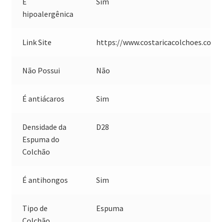
É
Sim
hipoalergênica
Link Site
https://www.costaricacolchoes.com.
Não Possui
Não
É antiácaros
Sim
Densidade da
D28
Espuma do
Colchão
É antihongos
Sim
Tipo de
Espuma
Colchão