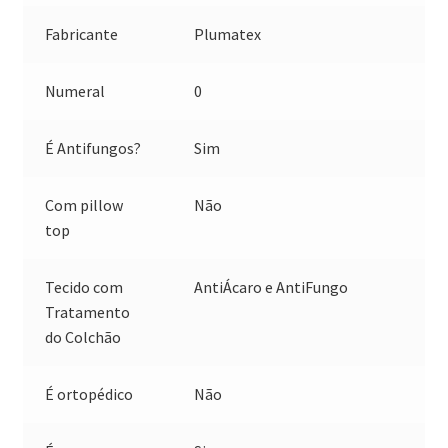
Fabricante
Plumatex
Numeral
0
É Antifungos?
Sim
Com pillow
Não
top
Tecido com
AntiÁcaro e AntiFungo
Tratamento
do Colchão
É ortopédico
Não