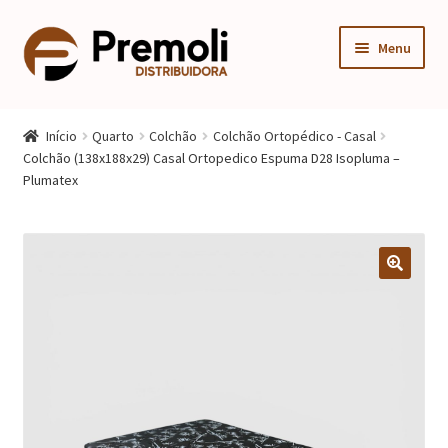
Pular
Pular
Menu
para
para
navegação
o
Expandi
Cozinha
conteúdo
menu
Início
Quarto
Colchão
Colchão Ortopédico - Casal
descen
Expandi
Colchão (138x188x29) Casal Ortopedico Espuma D28 Isopluma –
Quarto
Plumatex
menu
descen
Expandi
Sala
menu
descen
Móveis Infantis
Fogão
Multiuso
Mesa Gamer