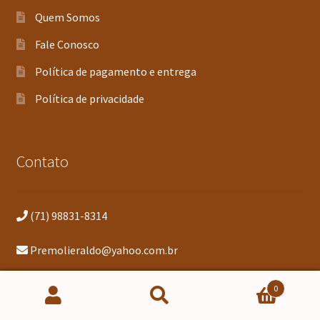
Quem Somos
Fale Conosco
Política de pagamento e entrega
Política de privacidade
Contato
(71) 98831-8314
Premolieraldo@yahoo.com.br
Rua Martacênia, 131, Águas Claras, Salvador/BA.
0
Pesquisar
Pesquisar