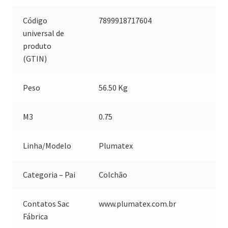
Código
7899918717604
universal de
produto
(GTIN)
Peso
56.50 Kg
M3
0.75
Linha/Modelo
Plumatex
Categoria – Pai
Colchão
Contatos Sac
www.plumatex.com.br
Fábrica