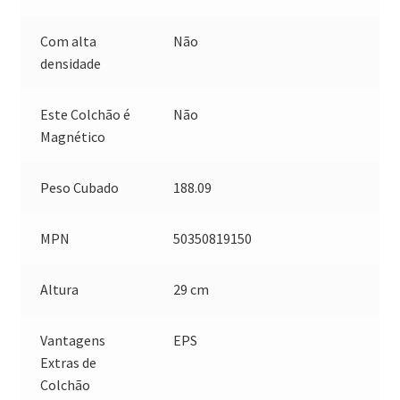
Com alta
Não
densidade
Este Colchão é
Não
Magnético
Peso Cubado
188.09
MPN
50350819150
Altura
29 cm
Vantagens
EPS
Extras de
Colchão