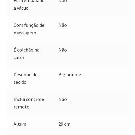
Está embalado
Não
a vácuo
Com função de
Não
massagem
É colchão na
Não
caixa
Desenho do
Big ponme
tecido
Inclui controle
Não
remoto
Altura
29 cm