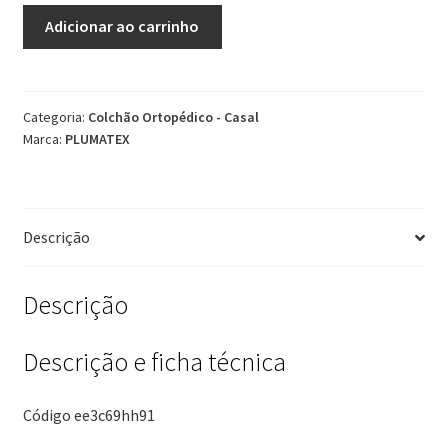
Colchão
Adicionar ao carrinho
(138x188x29)
Casal
Ortopedico
Espuma
Categoria:
Colchão Ortopédico - Casal
Marca:
PLUMATEX
D28
Isopluma
-
Plumatex
Descrição
quantidade
Descrição
Descrição e ficha técnica
Código ee3c69hh91