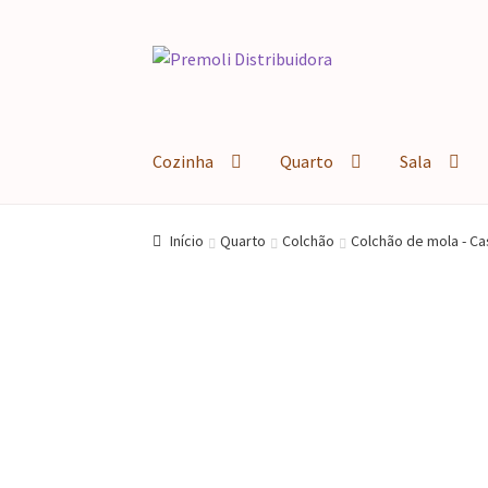
Pular
Pular
para
para
navegação
o
conteúdo
Cozinha
Quarto
Sala
Início
Quarto
Colchão
Colchão de mola - Ca