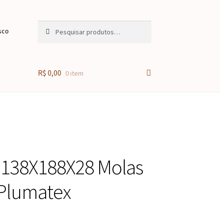
Pesquisar
Pesquisar
sco
por:
R$
0,00
0 item
 138X188X28 Molas
 Plumatex