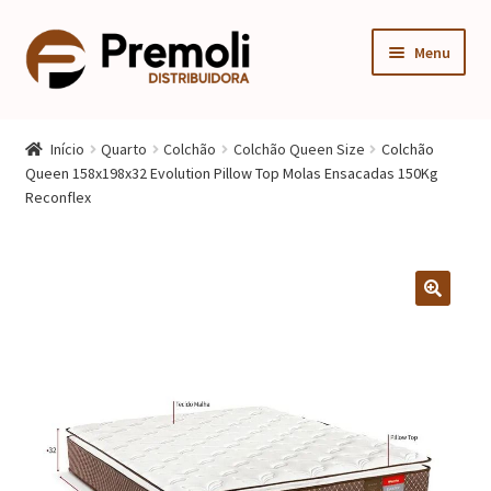
Pular
Pular
Menu
para
para
navegação
o
Expandi
Cozinha
conteúdo
menu
Início
Quarto
Colchão
Colchão Queen Size
Colchão
descen
Expandi
Queen 158x198x32 Evolution Pillow Top Molas Ensacadas 150Kg
Quarto
Reconflex
menu
descen
Expandi
Sala
menu
descen
Móveis Infantis
Fogão
Multiuso
Mesa Gamer