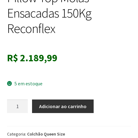
Ensacadas 150Kg
Reconflex
R$
2.189,99
5 em estoque
Colchão
Adicionar ao carrinho
Queen
158x198x32
Evolution
Pillow
Categoria:
Colchão Queen Size