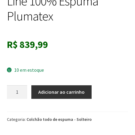
Line 100% Espuma
Plumatex
R$
839,99
10 em estoque
Colchão
Adicionar ao carrinho
Solteiro
D33
88X188x20
Xadrez
Categoria:
Colchão todo de espuma - Solteiro
Top
Line