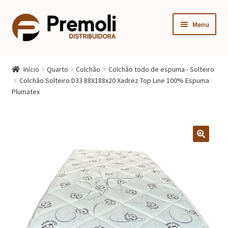
Pular
Pular
Menu
para
para
navegação
o
Expandi
Cozinha
conteúdo
menu
Início
Quarto
Colchão
Colchão todo de espuma - Solteiro
descen
Expandi
Colchão Solteiro D33 88X188x20 Xadrez Top Line 100% Espuma
Quarto
Plumatex
menu
descen
Expandi
Sala
menu
descen
Móveis Infantis
Fogão
Multiuso
Mesa Gamer