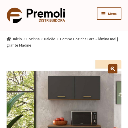
Pular
Pular
Menu
para
para
navegação
o
Expandi
Cozinha
conteúdo
menu
Início
Cozinha
Balcão
Combo Cozinha Lara – lâmina mel |
descen
Expandi
grafite Madine
Quarto
menu
descen
Expandi
Sala
menu
descen
Móveis Infantis
Fogão
Multiuso
Mesa Gamer