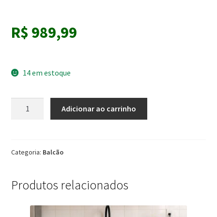
R$
989,99
14 em estoque
Combo
Adicionar ao carrinho
Cozinha
Lara
-
lâmina
Categoria:
Balcão
mel
|
Produtos relacionados
grafite
Madine
quantidade