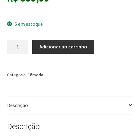
6 em estoque
Cômoda
Adicionar ao carrinho
1
Pota
4
Gavetas
Categoria:
Cômoda
Branco
Poquema
Moveis
Descrição
quantidade
Descrição