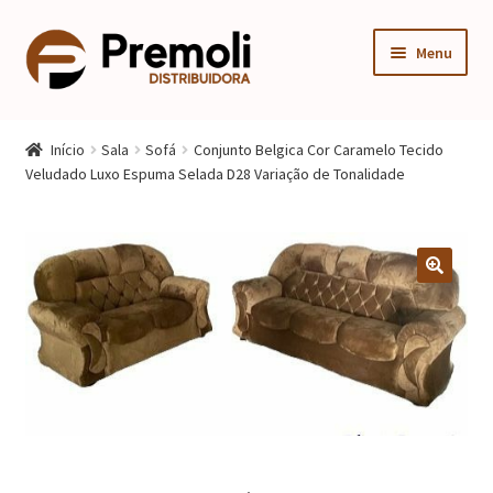
Pular
Pular
Menu
para
para
navegação
o
Expandi
Cozinha
conteúdo
menu
Início
Sala
Sofá
Conjunto Belgica Cor Caramelo Tecido
descen
Expandi
Veludado Luxo Espuma Selada D28 Variação de Tonalidade
Quarto
menu
descen
Expandi
Sala
menu
descen
Móveis Infantis
Fogão
Multiuso
Mesa Gamer