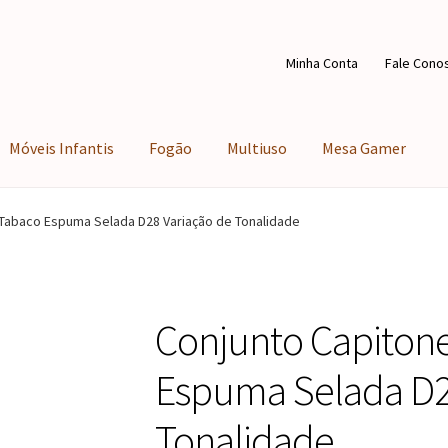
Minha Conta
Fale Cono
Móveis Infantis
Fogão
Multiuso
Mesa Gamer
 Tabaco Espuma Selada D28 Variação de Tonalidade
Conjunto Capitone
Espuma Selada D2
Tonalidade