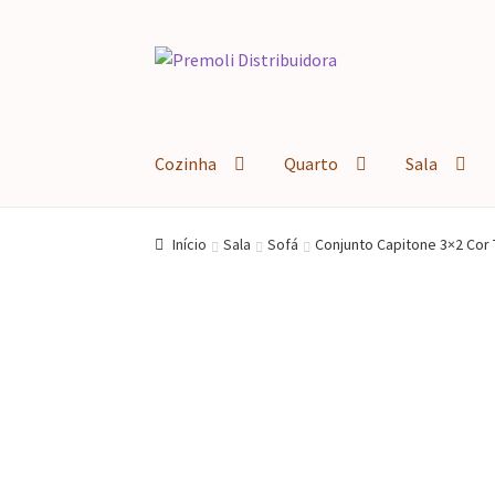
Pular
Pular
para
para
navegação
o
conteúdo
Cozinha
Quarto
Sala
Início
Sala
Sofá
Conjunto Capitone 3×2 Cor