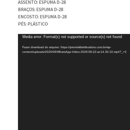
ASSENTO: ESPUMA D-28
BRAÇOS: ESPUMA D-28
ENCOSTO: ESPUMA D-28
PÉS: PLÁSTICO
Tocador
Media error: Format(s) not supported or source(s) not found
de
Fazer download do arquivo: https://premolidistribuidora.com.br/wp-
vídeo
content/uploads/2026/06/WhatsApp-Video-2026-06-22-at-14.30.10.mp4?_=2