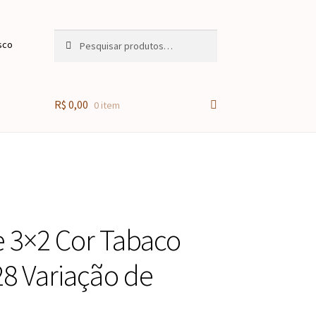
Pesquisar
Pesquisar
sco
por:
R$
0,00
0 item
 3×2 Cor Tabaco
8 Variação de