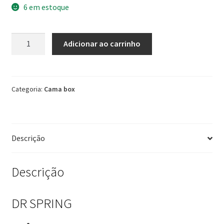
6 em estoque
Conjunto
Adicionar ao carrinho
Dr
Spring
138X188X
Molas
Categoria:
Cama box
Ensacadas
120
kg
Descrição
Plumatex
quantidade
Descrição
DR SPRING