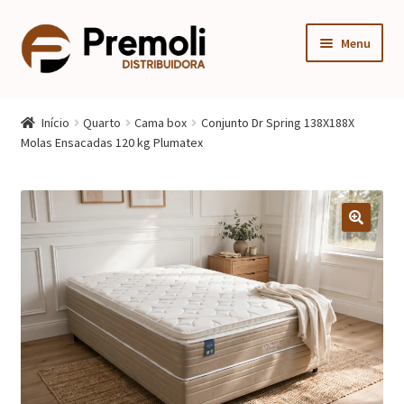
Pular
Pular
Menu
para
para
navegação
o
Expandi
Cozinha
conteúdo
menu
Início
Quarto
Cama box
Conjunto Dr Spring 138X188X
descen
Expandi
Molas Ensacadas 120 kg Plumatex
Quarto
menu
descen
Expandi
Sala
menu
descen
Móveis Infantis
Fogão
Multiuso
Mesa Gamer