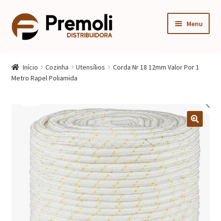
Pular
Pular
Menu
para
para
navegação
o
Expandi
Cozinha
conteúdo
menu
Início
Cozinha
Utensílios
Corda Nr 18 12mm Valor Por 1
descen
Expandi
Metro Rapel Poliamida
Quarto
menu
descen
Expandi
Sala
menu
descen
Móveis Infantis
Fogão
Multiuso
Mesa Gamer