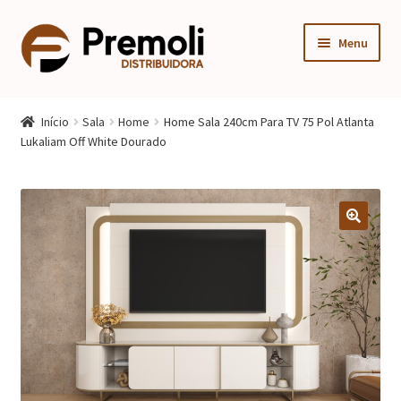
Pular
Pular
Menu
para
para
navegação
o
Expandi
Cozinha
conteúdo
menu
Início
Sala
Home
Home Sala 240cm Para TV 75 Pol Atlanta
descen
Expandi
Lukaliam Off White Dourado
Quarto
menu
descen
Expandi
Sala
menu
descen
Móveis Infantis
Fogão
Multiuso
Mesa Gamer