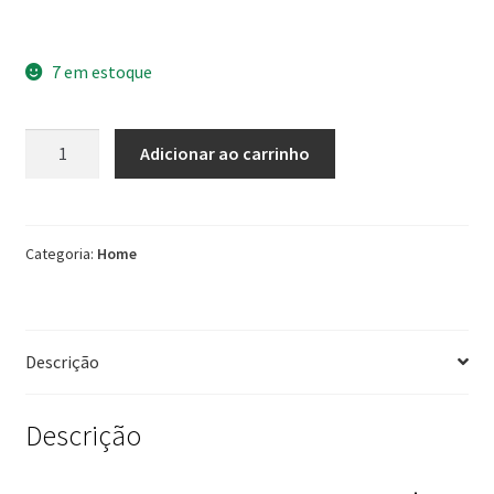
7 em estoque
Home
Adicionar ao carrinho
Sala
240cm
Para
TV
Categoria:
Home
75
Pol
Atlanta
Descrição
Lukaliam
Off
White
Descrição
Dourado
quantidade