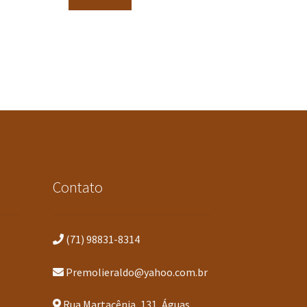
Contato
(71) 98831-8314
Premolieraldo@yahoo.com.br
Rua Martacênia, 131, Águas