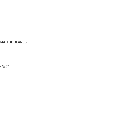
OMA TUBULARES
e 3/4″