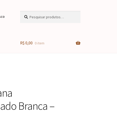
Pesquisar
Pesquisar
sco
por:
R$
0,00
0 item
ana
ado Branca –