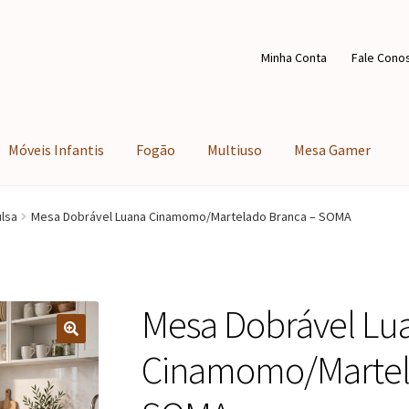
Minha Conta
Fale Cono
Móveis Infantis
Fogão
Multiuso
Mesa Gamer
lsa
Mesa Dobrável Luana Cinamomo/Martelado Branca – SOMA
Mesa Dobrável Lu
Cinamomo/Martel