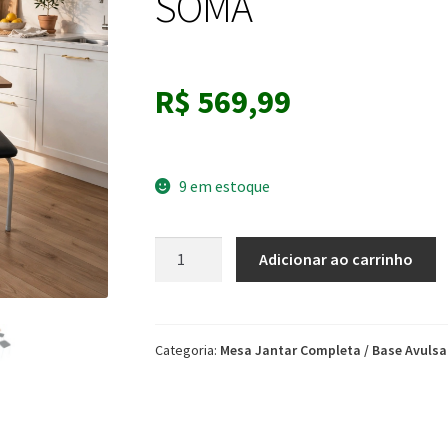
SOMA
R$
569,99
9 em estoque
Mesa
Adicionar ao carrinho
Dobrável
Luana
Cinamomo/Martelado
Branca
Categoria:
Mesa Jantar Completa / Base Avulsa
–
SOMA
quantidade