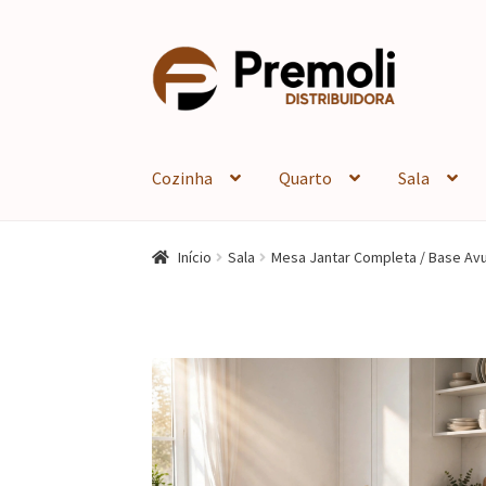
Pular
Pular
para
para
navegação
o
conteúdo
Cozinha
Quarto
Sala
Início
Sala
Mesa Jantar Completa / Base Avu