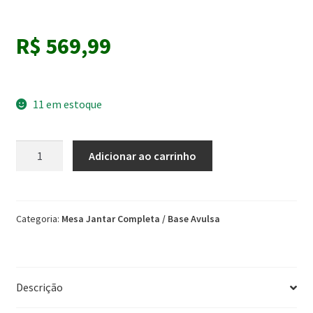
R$
569,99
11 em estoque
Mesa
Adicionar ao carrinho
Dobrável
Luana
Cinamomo/Martelado
Prata
Categoria:
Mesa Jantar Completa / Base Avulsa
–
SOMA
quantidade
Descrição