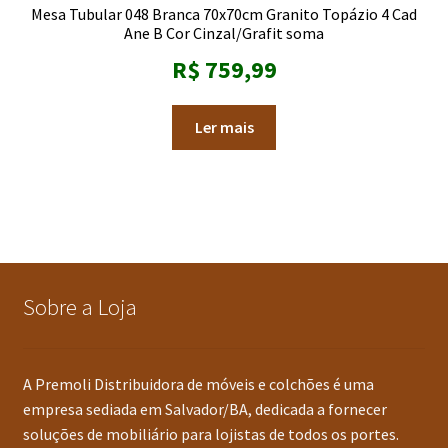
Mesa Tubular 048 Branca 70x70cm Granito Topázio 4 Cad
Ane B Cor Cinzal/Grafit soma
R$
759,99
Ler mais
Sobre a Loja
A Premoli Distribuidora de móveis e colchões é uma
empresa sediada em Salvador/BA, dedicada a fornecer
soluções de mobiliário para lojistas de todos os portes.