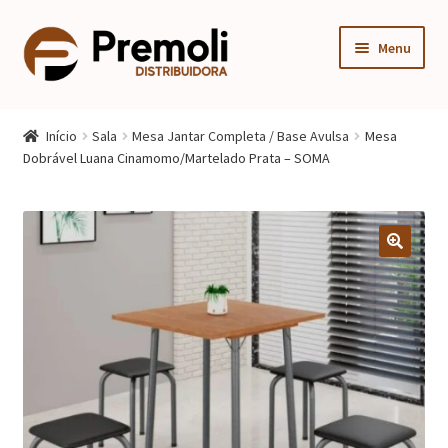
Pular
Pular
Menu
para
para
navegação
o
Expandi
Cozinha
conteúdo
menu
Início
Sala
Mesa Jantar Completa / Base Avulsa
Mesa
descen
Expandi
Dobrável Luana Cinamomo/Martelado Prata – SOMA
Quarto
menu
descen
Expandi
Sala
menu
descen
Móveis Infantis
Fogão
Multiuso
Mesa Gamer