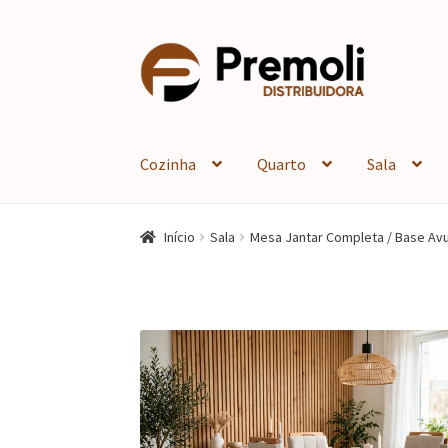
Pular
Pular
para
para
navegação
o
conteúdo
Cozinha
Quarto
Sala
Início
Sala
Mesa Jantar Completa / Base Avu