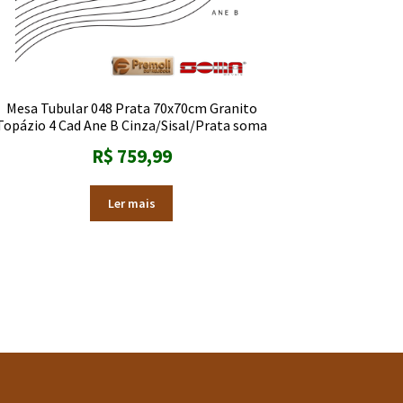
Mesa Tubular 048 Prata 70x70cm Granito
Topázio 4 Cad Ane B Cinza/Sisal/Prata soma
R$
759,99
Ler mais