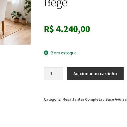
Bege
R$
4.240,00
2 em estoque
Mesa
Adicionar ao carrinho
Italia
120X120
Em
Madeira
Categoria:
Mesa Jantar Completa / Base Avulsa
Maciça
C/Vidro
4