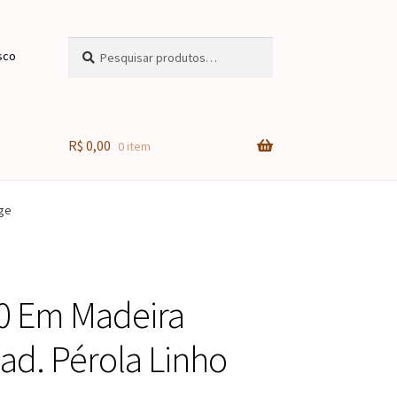
Pesquisar
Pesquisar
sco
por:
R$
0,00
0 item
ege
20 Em Madeira
ad. Pérola Linho