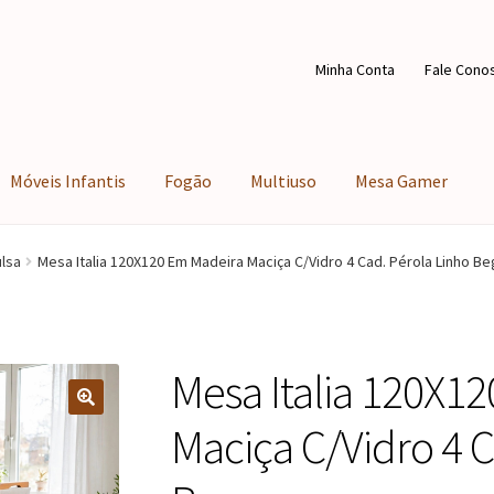
Minha Conta
Fale Cono
Móveis Infantis
Fogão
Multiuso
Mesa Gamer
lsa
Mesa Italia 120X120 Em Madeira Maciça C/Vidro 4 Cad. Pérola Linho B
Mesa Italia 120X1
Maciça C/Vidro 4 C