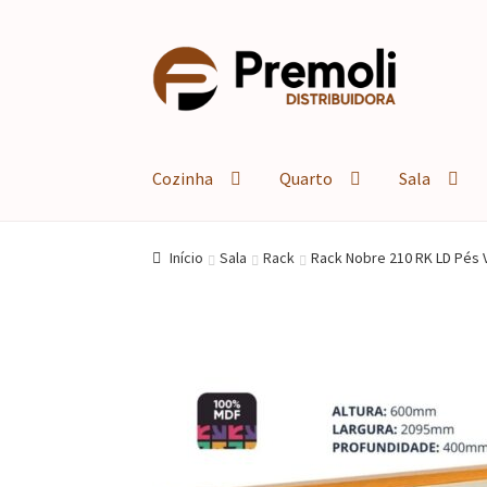
Pular
Pular
para
para
navegação
o
conteúdo
Cozinha
Quarto
Sala
Início
Sala
Rack
Rack Nobre 210 RK LD Pés Vi