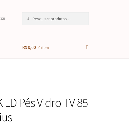
Pesquisar
Pesquisar
sco
por:
R$
0,00
0 item
 LD Pés Vidro TV 85
ius