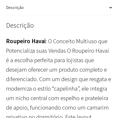
Portas
Descrição
E
3
Gavetas
Descrição
Avelan
Moveis
Roupeiro Havai
: O Conceito Multiuso que
quantidade
Potencializa suas Vendas O Roupeiro Havai
é a escolha perfeita para lojistas que
desejam oferecer um produto completo e
diferenciado. Com um design que resgata e
moderniza o estilo “capelinha”, ele integra
um nicho central com espelho e prateleira
de apoio, funcionando como um camarim
privativo no dormitório. Este layout