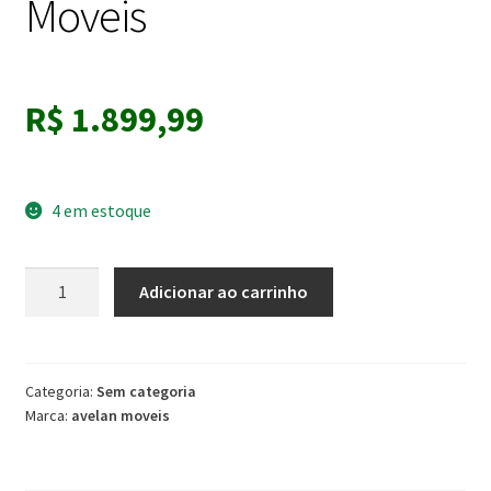
Moveis
R$
1.899,99
4 em estoque
Roupeiro
Adicionar ao carrinho
Havai
1.87cm
Cor
Branco
Categoria:
Sem categoria
Marca:
avelan moveis
C/
Espelho
10