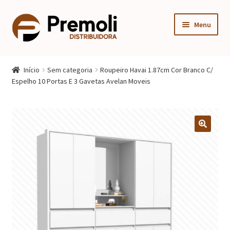
Pular
Pular
Menu
para
para
navegação
o
Expandi
Cozinha
conteúdo
menu
Início
Sem categoria
Roupeiro Havai 1.87cm Cor Branco C/
descen
Expandi
Espelho 10 Portas E 3 Gavetas Avelan Moveis
Quarto
menu
descen
Expandi
Sala
menu
descen
Móveis Infantis
Fogão
Multiuso
Mesa Gamer