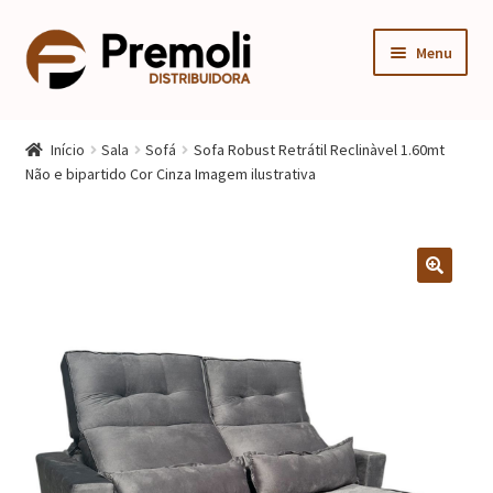
Pular
Pular
Menu
para
para
navegação
o
Expandi
Cozinha
conteúdo
menu
Início
Sala
Sofá
Sofa Robust Retrátil Reclinàvel 1.60mt
descen
Expandi
Não e bipartido Cor Cinza Imagem ilustrativa
Quarto
menu
descen
Expandi
Sala
menu
descen
Móveis Infantis
Fogão
Multiuso
Mesa Gamer