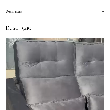
Descrição
Descrição
Tocador
de
vídeo