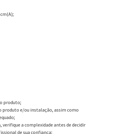
 cm(A);
o produto;
do produto e/ou instalação, assim como
dequado;
erifique a complexidade antes de decidir
ssional de sua confiança;