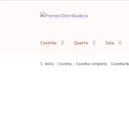
Pular
Pular
para
para
navegação
o
conteúdo
Cozinha
Quarto
Sala
Início
Cozinha
Cozinha completa
Cozinha N