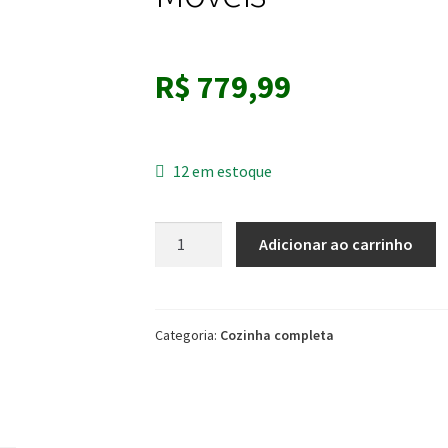
R$
779,99
12 em estoque
Cozinha
Adicionar ao carrinho
Nara
Compacta
8
Portas
Categoria:
Cozinha completa
com
1
Gaveta
193cm