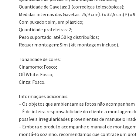
Quantidade de Gavetas: 1 (corrediças telescópicas);
Medidas internas das Gavetas: 25,9 cm(L) x 32,5 cm(P) x 9
Com puxador: sim, em plástico;
Quantidade prateleiras: 2;
Peso suportado: até 50 kg distribuídos;
Requer montagem: Sim (kit montagem incluso).
Tonalidade de cores:
Cinamomo: Fosco;
Off White: Fosco;
Cinza: Fosco.
Informações adicionais:
– Os objetos que ambientam as fotos não acompanham 
– É de inteira responsabilidade do cliente a montagem 
possíveis irregularidades provenientes de manuseio ina
– Embora o produto acompanhe o manual de montagem, v
montá-lo sozinho, recomendamos que contrate um profi