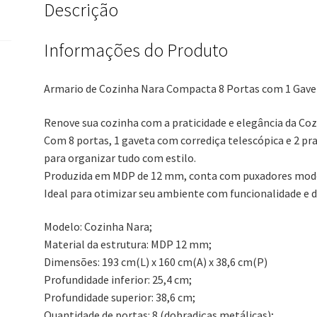
Descrição
Cor
branca
-
Informações do Produto
CHF
Móveis
Armario de Cozinha Nara Compacta 8 Portas com 1 Gav
quantidade
Renove sua cozinha com a praticidade e elegância da Coz
Com 8 portas, 1 gaveta com corrediça telescópica e 2 pr
para organizar tudo com estilo.
Produzida em MDP de 12 mm, conta com puxadores mode
Ideal para otimizar seu ambiente com funcionalidade e d
Modelo: Cozinha Nara;
Material da estrutura: MDP 12 mm;
Dimensões: 193 cm(L) x 160 cm(A) x 38,6 cm(P)
Profundidade inferior: 25,4 cm;
Profundidade superior: 38,6 cm;
Quantidade de portas: 8 (dobradiças metálicas);