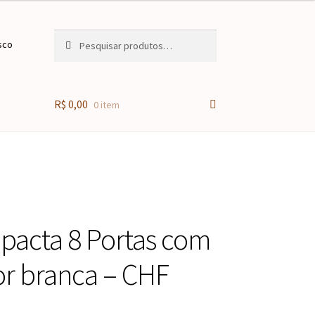
Pesquisar
Pesquisar
sco
por:
R$
0,00
0 item
pacta 8 Portas com
r branca – CHF