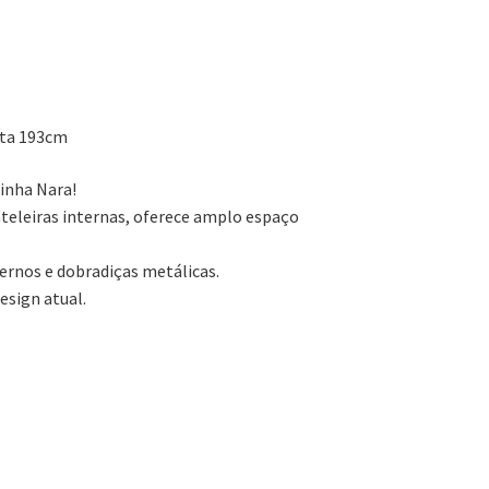
eta 193cm
inha Nara!
ateleiras internas, oferece amplo espaço
rnos e dobradiças metálicas.
esign atual.